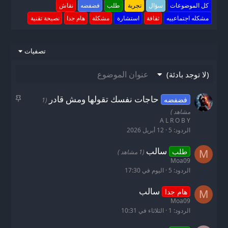
كل الموضوعات
سؤال
تجربة
طلب
فضفضه
نقاش
مشكله اجتماعييه
ثقافة
استشارة
مشكلة
هام جدا
نصيحة تقنية
تصفيات
(لا توجد بادئة)
م
حاجات نفسك تقولها ومش قادر
فضفضه
(1
ث
مشاهد )
ب
A L R O B Y
ت
الردود
5
12 أبريل 2026
سالب
طلب
M
(1 مشاهد )
Moa09
الردود
5
اليوم في 17:30
سالب
هام جدا
M
Moa09
الردود
1
الثلاثاء في 10:31