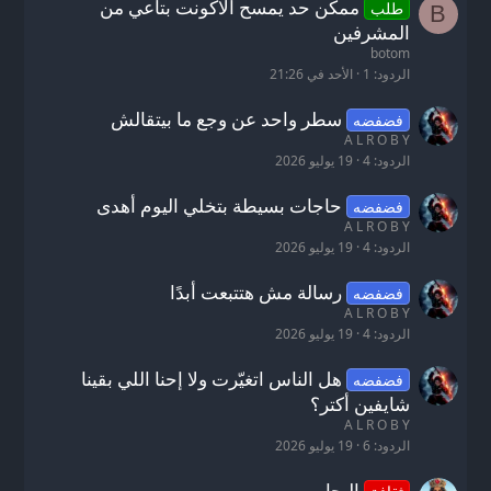
ممكن حد يمسح الاكونت بتاعي من
طلب
B
المشرفين
botom
الردود
1
الأحد في 21:26
سطر واحد عن وجع ما بيتقالش
فضفضه
A L R O B Y
الردود
4
19 يوليو 2026
حاجات بسيطة بتخلي اليوم أهدى
فضفضه
A L R O B Y
الردود
4
19 يوليو 2026
رسالة مش هتتبعت أبدًا
فضفضه
A L R O B Y
الردود
4
19 يوليو 2026
هل الناس اتغيّرت ولا إحنا اللي بقينا
فضفضه
شايفين أكتر؟
A L R O B Y
الردود
6
19 يوليو 2026
البحار