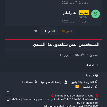
الردود
2
7 يونيو 2026
ايه رايكم
تجربة
S
saleb22
الردود
1
1 يونيو 2026
الاخير
1 من 10
التالي
المستخدمين الذين يشاهدون هذا المنتدي
المجموع: 7 (الأعضاء: 0, الزوار: 7)
المنتديات
Arabic
الشروط والقوانين
سياسة الخصوصية
مساعدة
الرئيسية
R
S
أعلى
S
Theme Made by Majdev & Albat
®
Add-Ons
|
Community platform by XenForo
© 2010-2021 XenForo Ltd.
أسفل
by xenMade.com
Addon provided by xfworld.net ©2000-2022