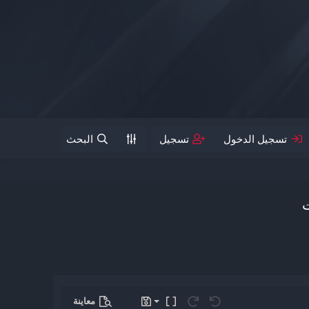
تسجيل الدخول
تسجيل
البحث
ت
معاينة
حفظ المسودة
تراجع
إعادة
تبديل الـ BB code
المسودات