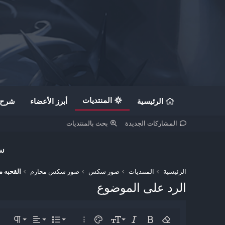
المنتديات
الرئيسية
أبرز الأعضاء
شرح ن
المشاركات الجديدة
بحث بالمنتديات
سج
الرئيسية
المنتديات
صور سكس
صور سكس محارم
القحبه م
الرد على الموضوع
محاذاة لليسار
9
Normal
قائمة مرتبة
غامق
إزالة التنسيق
مائل
حجم الخط
لون النص
قائمة
خيارات إضافية…
المحاذاة
format