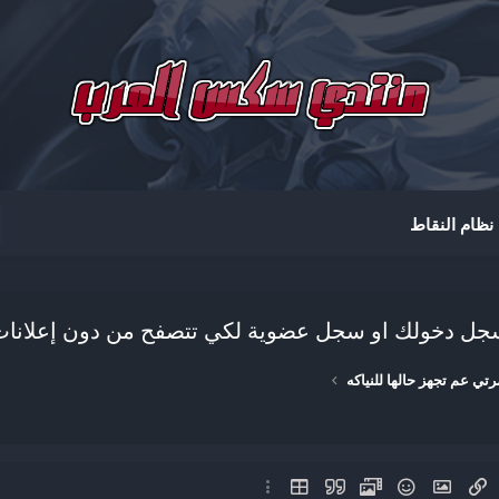
ظام النقاط
ل دخولك او سجل عضوية لكي تتصفح من دون إعلانا
رتي عم تجهز حالها للنياكه
إدراج رابط
Paragraph 
إدراج صورة
ميديا
الإبتسامات
إقتباس
إدراج جدول
خيارات إضافية…