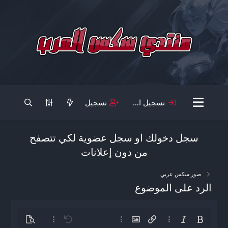
تسجيل الدخول
تسجيل
سجل دخولك او سجل عضوية لكي تتصفح
من دون إعلانات
صور سكس عربي
الرد على الموضوع
غامق
مائل
خيارات إضافية…
إدراج رابط
إدراج صورة
خيارات إضافية…
تراجع
معاينة
خيارات إضافية…