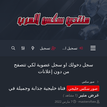
تسجيل الدخول
تسجيل
سجل دخولك او سجل عضوية لكي تتصفح
من دون إعلانات
صور سكس
فتاة خليجية جذابة وجميلة في
صور سكس خليجي
عرض مثير
(1 مشاهد )
ب
ت
masterofsex
7 مارس 2022
ا
ا