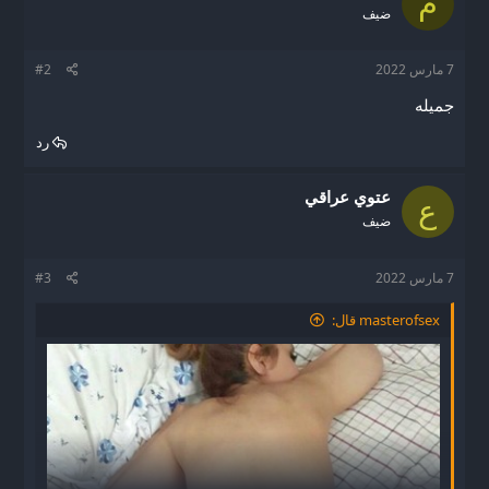
م
ضيف
7 مارس 2022
#2
جميله
رد
عتوي عراقي
ع
ضيف
7 مارس 2022
#3
masterofsex قال: