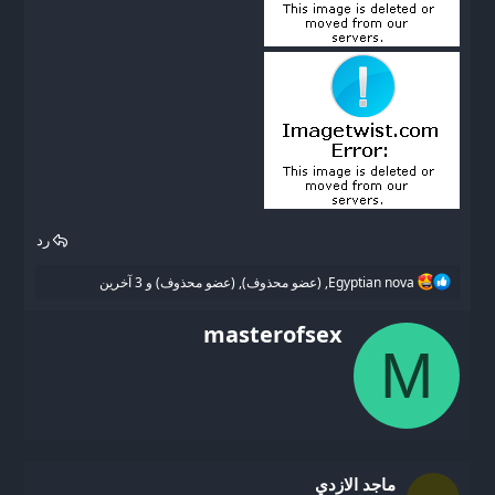
رد
ا
Egyptian nova
,
(عضو محذوف)
,
(عضو محذوف)
و 3 آخرين
ل
ت
W
masterofsex
ف
r
M
ا
i
ع
ل
t
ا
t
ت
e
:
n
b
ماجد الازدي
y