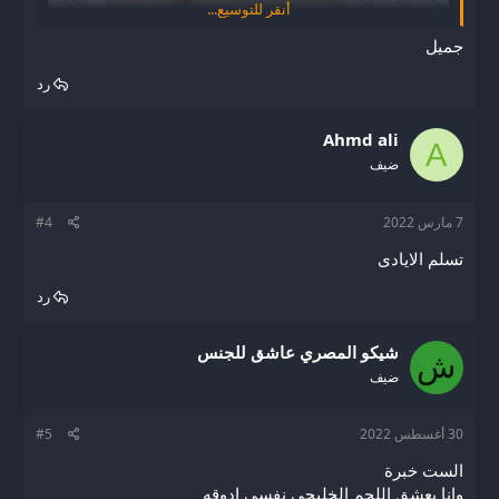
أنقر للتوسيع...
جميل
رد
Ahmd ali
A
ضيف
7 مارس 2022
#4
تسلم الايادى
رد
شيكو المصري عاشق للجنس
ش
ضيف
30 أغسطس 2022
#5
الست خبرة
وانا بعشق اللحم الخليجي نفسي ادوقه