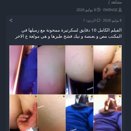
مشاهد )
ب
ت
EMINGE
8 يوليو 2026
ا
ا
د
ر
8 يوليو 2026
الردود: 1
ئ
ي
الفيلم الكامل 10 دقايق لسكرتيرة ممحونة مع زميلها في
ا
خ
ل
ا
المكتب مص و بعبصة و نيك فشخ طيزها و هي مولعة ع الاخر
م
ل
و
ب
ض
د
و
ء
ع