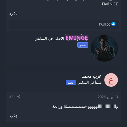
EMINGE
رد
ا
husl.co
ل
ت
W
EMINGE
ف
الاصلى في السكس
r
ا
عضو
i
ع
ل
t
ا
t
ت
e
:
n
b
عرب محمد
y
ع
مبتدأ في السكس
عضو
13 يوليو 2026
#2
وااااااااااااااااووووو جمييييييييييلة ورآئعة
رد