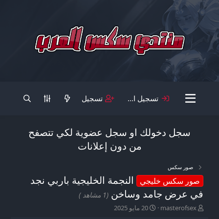
تسجيل الدخول
تسجيل
سجل دخولك او سجل عضوية لكي تتصفح
من دون إعلانات
صور سكس
النجمة الخليجية باربي نجد
صور سكس خليجي
في عرض جامد وساخن
(1 مشاهد )
ب
ت
masterofsex
20 مايو 2025
ا
ا