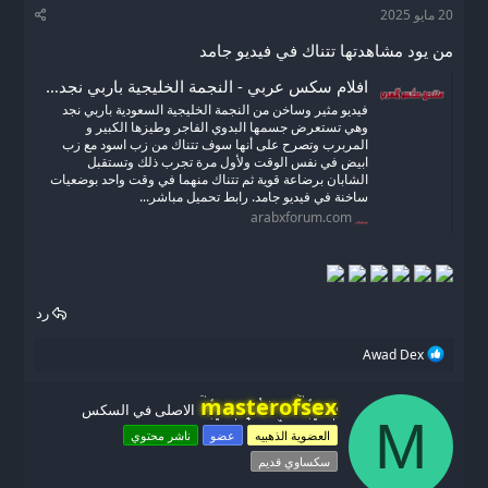
د
ر
20 مايو 2025
ئ
ي
من يود مشاهدتها تتناك في فيديو جامد
ا
خ
ل
ا
افلام سكس عربي - النجمة الخليجية باربي نجد تتناك من الزب الأبيض و الأسود في وقت واحد
م
ل
فيديو مثير وساخن من النجمة الخليجية السعودية باربي نجد
و
ب
وهي تستعرض جسمها البدوي الفاجر وطيزها الكبير و
ض
د
المربرب وتصرح على أنها سوف تتناك من زب اسود مع زب
و
ء
ابيض في نفس الوقت ولأول مرة تجرب ذلك وتستقبل
ع
الشابان برضاعة قوية ثم تتناك منهما في وقت واحد بوضعيات
ساخنة في فيديو جامد. رابط تحميل مباشر...
arabxforum.com
رد
ا
Awad Dex
ل
ت
W
masterofsex
ف
الاصلى في السكس
r
M
ا
العضوية الذهبيه
عضو
ناشر محتوي
i
ع
ل
t
سكساوي قديم
ا
t