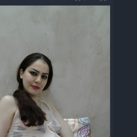
ئ
ي
س
ا
خ
و
ل
ا
م
م
ل
و
ب
ض
د
و
ء
ع