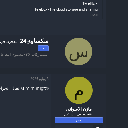
TeleBox
TeleBox - File cloud storage and sharing
lbx.so
W
سكساوى24
متقحرط في
r
س
عضو
i
المشاركات
30
مستوى التفاعل
t
t
e
n
b
8 يوليو 2026
y
م
@Mimimimigf تعالى تجرام وانا فشخها نيك قدامك
مازن الاسوانى
متقحرط في السكس
عضو