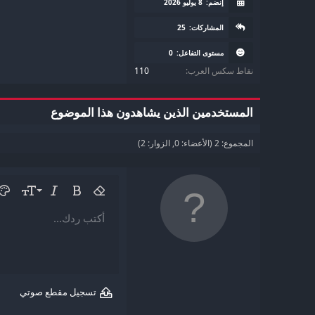
إنضم:
8 يوليو 2026
المشاركات:
25
مستوى التفاعل:
0
نقاط سكس العرب
110
المستخدمين الذين يشاهدون هذا الموضوع
المجموع: 2 (الأعضاء: 0, الزوار: 2)
9
غامق
إزالة التنسيق
مائل
حجم الخ
لون
10
أكتب ردك...
Arial
عائلة الخط
مشطوب
كود
مسطر
محتوى مخفي
Insert horizontal line
Charge
كود مضمن
نص 
12
Book Antiqua
15
Courier New
18
Georgia
تسجيل مقطع صوتي
22
Tahoma