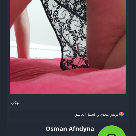
رد
ا
برنس مجدي
و
الجنتل العاشق
ل
ت
W
Osman Afndyna
ف
r
ا