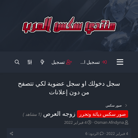
تسجيل الدخول
تسجيل
سجل دخولك او سجل عضوية لكي تتصفح
من دون إعلانات
صور سكس
زوجه العرص
صور سكس دياثة وتحرر
(1 مشاهد )
ب
ت
Osman Afndyna
4 فبراير 2022
ا
ا
د
ر
4 فبراير 2022
الردود: 6