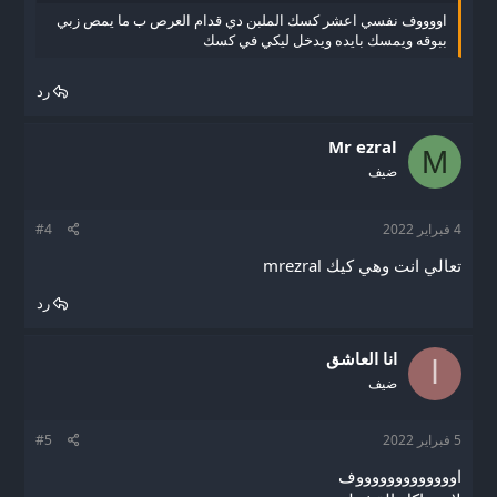
اووووف نفسي اعشر كسك الملبن دي قدام العرص ب ما يمص زبي
ببوقه ويمسك بايده ويدخل ليكي في كسك
رد
Mr ezral
M
ضيف
4 فبراير 2022
#4
تعالي انت وهي كيك mrezral
رد
انا العاشق
ا
ضيف
5 فبراير 2022
#5
اوووووووووووووف