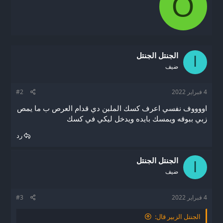
O
i
ع
ل
t
ا
t
ت
e
:
n
b
الجنتل الجنتل
y
ا
ضيف
4 فبراير 2022
#2
اووووف نفسي اعرف كسك الملبن دي قدام العرص ب ما يمص
زبي ببوقه ويمسك بايده ويدخل ليكي في كسك
رد
الجنتل الجنتل
ا
ضيف
4 فبراير 2022
#3
الجنتل الزبير قال: