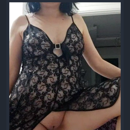
ئ
ي
ا
خ
ل
ا
م
ل
و
ب
ض
د
و
ء
ع