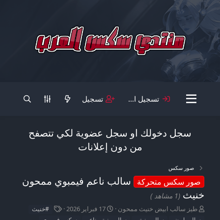
تسجيل الدخول
تسجيل
سجل دخولك او سجل عضوية لكي تتصفح
من دون إعلانات
صور سكس
سالب ناعم فيمبوي ممحون
صور سكس متحركة
خنيث
(1 مشاهد )
ب
ت
ا
طيز سالب ابيض خنيث ممحون
17 فبراير 2026
#خنيث
ا
ا
ل
سالب ابيض
سالب بنوتى
سالب بنوتى ناعم
سكس فيمبوي