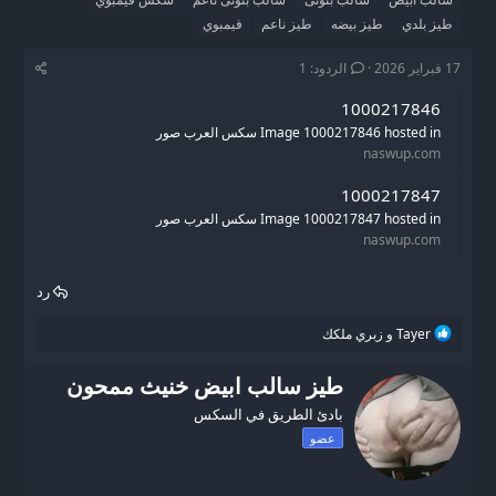
د
ر
و
طيز بلدي
طيز بيضه
طيز ناعم
فيمبوي
ئ
ي
س
ا
خ
و
17 فبراير 2026
الردود: 1
ل
ا
م
م
ل
1000217846
و
ب
ض
د
Image 1000217846 hosted in سكس العرب صور
و
ء
naswup.com
ع
1000217847
Image 1000217847 hosted in سكس العرب صور
naswup.com
رد
ا
Tayer
و
زبري ملكك
ل
ت
W
طيز سالب ابيض خنيث ممحون
ف
r
ا
بادئ الطريق في السكس
i
ع
ل
t
عضو
ا
t
ت
e
: