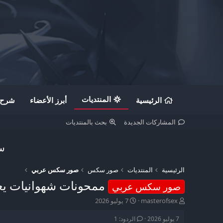
المنتديات
الرئيسية
أبرز الأعضاء
شرح ن
المشاركات الجديدة
بحث بالمنتديات
سج
الرئيسية
المنتديات
صور سكس
صور سكس عربي
ممحونات شهوانيات ي
صور سكس عربي
ب
ت
masterofsex
7 يوليو 2026
ا
ا
د
ر
7 يوليو 2026
الردود: 1