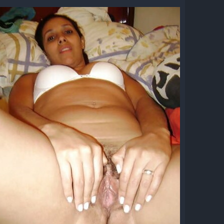
ئ
ي
ا
خ
ل
ا
م
ل
و
ب
ض
د
و
ء
ع