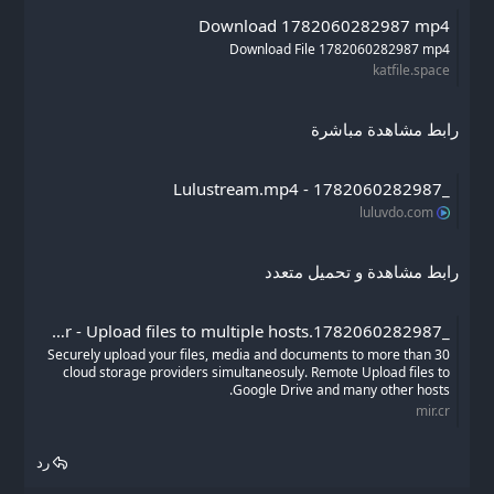
Download 1782060282987 mp4
Download File 1782060282987 mp4
katfile.space
رابط مشاهدة مباشرة
_1782060282987 - Lulustream.mp4
luluvdo.com
رابط مشاهدة و تحميل متعدد
_1782060282987.mp4 - Mirrored.to - Mirrorcreator - Upload files to multiple hosts
Securely upload your files, media and documents to more than 30
cloud storage providers simultaneosuly. Remote Upload files to
Google Drive and many other hosts.
mir.cr
رد