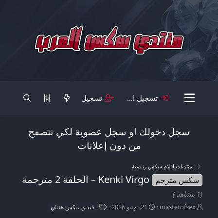
تسجيل الدخول
تسجيل
سجل دخولك او سجل عضوية لكي تتصفح
من دون إعلانات
منتديات افلام سكس رئيسية
Kenki Virgo – الحلقة 2 مترجمة
سكس مترجم
(1 مشاهد )
ب
ت
ا
masterofsex
21 يونيو 2026
فيديو سكس هنتاي
ا
ا
ل