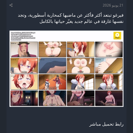
د
ر
و
21 يونيو 2026
ئ
ي
س
ا
خ
و
فيرغو تبتعد أكثر فأكثر عن ماضيها كمحاربة أسطورية، وتجد
ل
ا
م
نفسها غارقة في عالم جديد يغيّر حياتها بالكامل
م
ل
و
ب
ض
د
و
ء
ع
رابط تحميل مباشر